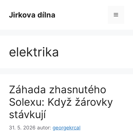
Přeskočit
na
Jirkova dílna
Menu
obsah
elektrika
Záhada zhasnutého
Solexu: Když žárovky
stávkují
31. 5. 2026
autor:
georgekrcal