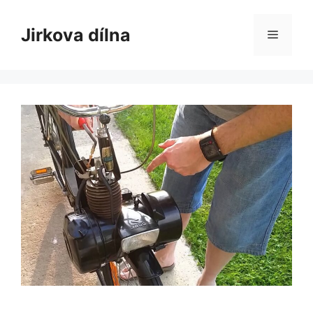
Přeskočit
na
Jirkova dílna
Menu
obsah