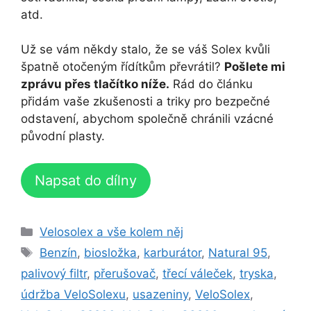
atd.
Už se vám někdy stalo, že se váš Solex kvůli
špatně otočeným řídítkům převrátil?
Pošlete mi
zprávu přes tlačítko níže.
Rád do článku
přidám vaše zkušenosti a triky pro bezpečné
odstavení, abychom společně chránili vzácné
původní plasty.
Napsat do dílny
Rubriky
Velosolex a vše kolem něj
Štítky
Benzín
,
biosložka
,
karburátor
,
Natural 95
,
palivový filtr
,
přerušovač
,
třecí váleček
,
tryska
,
údržba VeloSolexu
,
usazeniny
,
VeloSolex
,