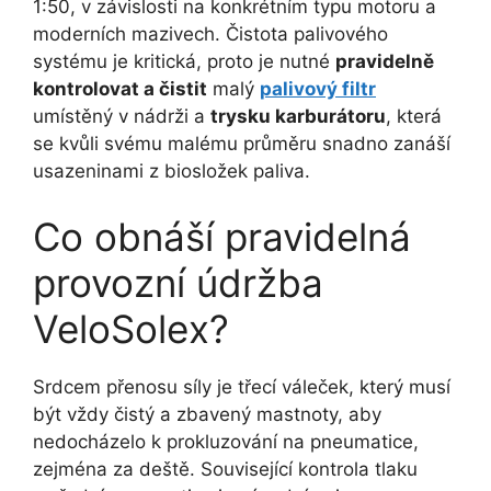
1:50, v závislosti na konkrétním typu motoru a
moderních mazivech. Čistota palivového
systému je kritická, proto je nutné
pravidelně
kontrolovat a čistit
malý
palivový filtr
umístěný v nádrži a
trysku karburátoru
, která
se kvůli svému malému průměru snadno zanáší
usazeninami z biosložek paliva.
Co obnáší pravidelná
provozní údržba
VeloSolex?
Srdcem přenosu síly je třecí váleček, který musí
být vždy čistý a zbavený mastnoty, aby
nedocházelo k prokluzování na pneumatice,
zejména za deště. Související kontrola tlaku