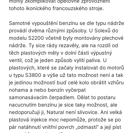
mohly zkomplikovat opětovné zprovoznění
tohoto ikonického francouzského stroje.
Samotné vypouštění benzínu se dle typu nádrže
provádí dvěma různými způsoby. U Solexů do
modelu S2200 včetně byly montovány plechové
nádrže. Ty sice rády rezavěly, ale na rozdíl od
těch plastových měly v dolní části výpustný
ventil, což je jeden způsob vylití paliva. U
plastových, které se začaly instalovat do motorů
u typu S3800 a výše už tato možnost není a tak
je jedinou možností buď celé kolo obrátit vzhůru
nohama a nebo benzín vyčerpat
samonasávacím čerpadlem. Dělat to postaru
nacucnutím benzínu je sice taky možnost, ale
nedoporučuji ji, Natural není slivovice. Ani velká
plastová injekce moc nepomůže, protože se po
pár natáhnutí vnitřní povrch „odmastí“ a její píst