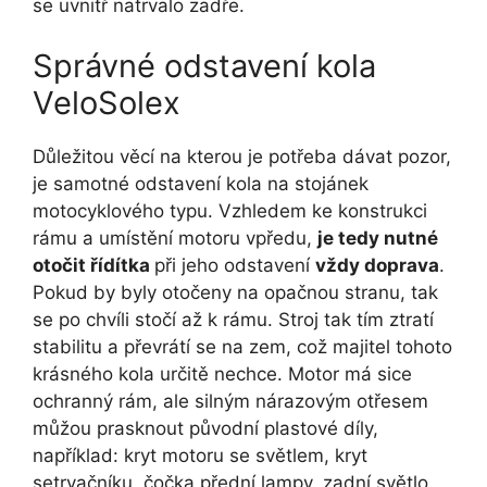
se uvnitř natrvalo zadře.
Správné odstavení kola
VeloSolex
Důležitou věcí na kterou je potřeba dávat pozor,
je samotné odstavení kola na stojánek
motocyklového typu. Vzhledem ke konstrukci
rámu a umístění motoru vpředu,
je tedy nutné
otočit řídítka
při jeho odstavení
vždy doprava
.
Pokud by byly otočeny na opačnou stranu, tak
se po chvíli stočí až k rámu. Stroj tak tím ztratí
stabilitu a převrátí se na zem, což majitel tohoto
krásného kola určitě nechce. Motor má sice
ochranný rám, ale silným nárazovým otřesem
můžou prasknout původní plastové díly,
například: kryt motoru se světlem, kryt
setrvačníku, čočka přední lampy, zadní světlo,