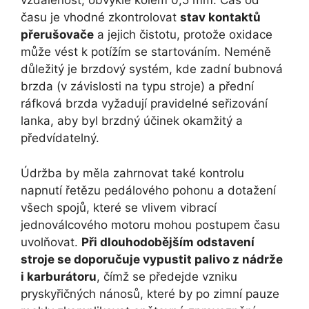
vzdálenost, obvykle kolem 0,5 mm. Čas od
času je vhodné zkontrolovat
stav kontaktů
přerušovače
a jejich čistotu, protože oxidace
může vést k potížím se startováním. Neméně
důležitý je brzdový systém, kde zadní bubnová
brzda (v závislosti na typu stroje) a přední
ráfková brzda vyžadují pravidelné seřizování
lanka, aby byl brzdný účinek okamžitý a
předvídatelný.
Údržba by měla zahrnovat také kontrolu
napnutí řetězu pedálového pohonu a dotažení
všech spojů, které se vlivem vibrací
jednoválcového motoru mohou postupem času
uvolňovat.
Při dlouhodobějším odstavení
stroje se doporučuje vypustit palivo z nádrže
i karburátoru
, čímž se předejde vzniku
pryskyřičných nánosů, které by po zimní pauze