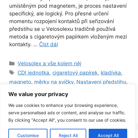
umístěným pod magnetem, je proces nastavení
specifický, ale logický. Pro přesné určení
momentu rozpojení kontaktů při seřizování
předstihu se u Velosolexu tradičně používá
metoda s cigaretovým papírkem vloženým mezi
kontakty. …
Číst dál
Rubriky
Velosolex a vše kolem něj
Štítky
CDI jednotka
,
cigaretový papírek
,
kladívka
,
magneto
,
měrky na svíčky
,
Nastavení předstihu
,
NGK
,
odtrh
,
RUPT
,
RUPTURE
,
setrvačník
,
We value your privacy
Timing
,
VeloSolex S2200
,
VeloSolex S3800
,
We use cookies to enhance your browsing experience,
VeloSolex S5000
,
zapalovací svíčka
serve personalised ads or content, and analyse our traffic.
By clicking "Accept All", you consent to our use of cookies.
Customise
Reject All
Accept All