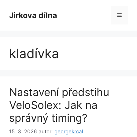
Přeskočit
na
Jirkova dílna
Menu
obsah
kladívka
Nastavení předstihu
VeloSolex: Jak na
správný timing?
15. 3. 2026
autor:
georgekrcal