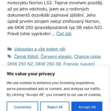
motocyklu Norton LS2. Teprve mnohem později,
až po jeho odchodu, jsem se z rodinných
dokumentů dozvěděl zajímavé zjištění. Jeho
úplně prvním strojem nebyl zmiňovaný Norton,
ale DKW 250 (pravděpodobně typ SB nebo NZ).
Právě tohle vyprávění …
Číst dál
Rubriky
Velosolex a vše kolem něj
Štítky
Černé štěstí
,
Červený elegán
,
Chance noire
,
DKW 250 NZ
,
DKW 250 SB
,
Francie
,
luxusní
verze
,
medailonek
,
Norton LS2
,
Rouge élégant
,
We value your privacy
sběratel
,
strejda
,
VeloSolex S2200
,
VeloSolex
We use cookies to enhance your browsing experience,
S3800 De Luxe
serve personalised ads or content, and analyse our traffic.
By clicking "Accept All", you consent to our use of cookies.
Customise
Reject All
Accept All
© 2026 Jirkova dílna
• Vytvořeno s
GeneratePress