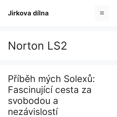
Přeskočit
na
Jirkova dílna
Menu
obsah
Norton LS2
Příběh mých Solexů:
Fascinující cesta za
svobodou a
nezávislostí