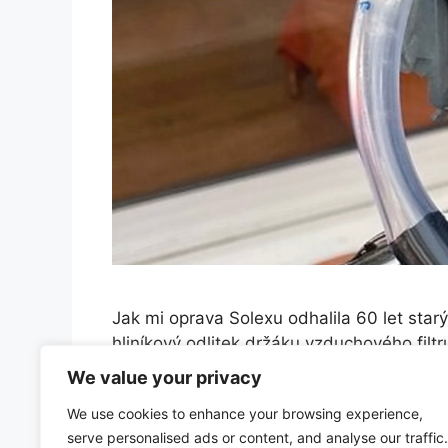
Jak mi oprava Solexu odhalila 60 let star
hliníkový odlitek držáku vzduchového filt
rozhodl se u toho vyndat starou zapalovac
We value your privacy
We use cookies to enhance your browsing experience,
Rubriky
Velosolex a vše kolem něj
serve personalised ads or content, and analyse our traffic.
Štítky
černá kočka
,
červený štít s bílým křížem
,
Cori