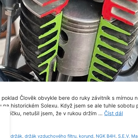
ý poklad Člověk obvykle bere do ruky závitník s mírnou n
ru na historickém Solexu. Když jsem se ale tuhle sobotu 
í svíčku, netušil jsem, že v rukou držím …
Číst dál
ndon
,
držák
,
držák vzduchového filtru
,
korund
,
NGK B4H
,
S.E.V. Ma