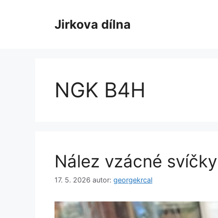
Přeskočit
na
Jirkova dílna
obsah
NGK B4H
Nález vzácné svíčky
17. 5. 2026
autor:
georgekrcal