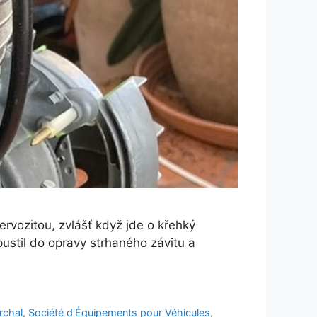
ervozitou, zvlášť když jde o křehký
pustil do opravy strhaného závitu a
rchal
,
Société d'Équipements pour Véhicules
,